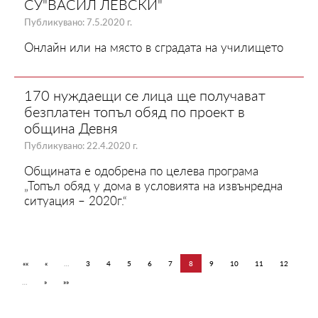
СУ"ВАСИЛ ЛЕВСКИ"
Публикувано: 7.5.2020 г.
Онлайн или на място в сградата на училището
170 нуждаещи се лица ще получават
безплатен топъл обяд по проект в
община Девня
Публикувано: 22.4.2020 г.
Общината е одобрена по целева програма
„Топъл обяд у дома в условията на извънредна
ситуация – 2020г.“
««
«
…
3
4
5
6
7
8
9
10
11
12
…
»
»»