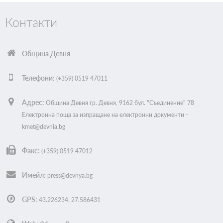
Контакти
Община Девня
Телефони:
(+359) 0519 47011
Адрес:
Oбщина Девня гр. Девня, 9162 бул. "Съединение" 78
Електронна поща за изпращане на електронни документи -
kmet@devnia.bg
Факс:
(+359) 0519 47012
Имейл:
press@devnya.bg
GPS:
43.226234, 27.586431