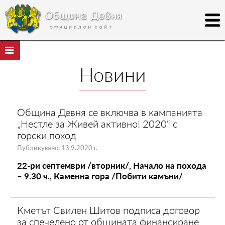
Новини
Община Девня се включва в кампанията
„Нестле за Живей активно! 2020“ с
горски поход
Публикувано: 13.9.2020 г.
22-ри септември /вторник/, Начало на похода
– 9.30 ч., Каменна гора /Побити камъни/
Кметът Свилен Шитов подписа договор
за спечелено от общината финансиране