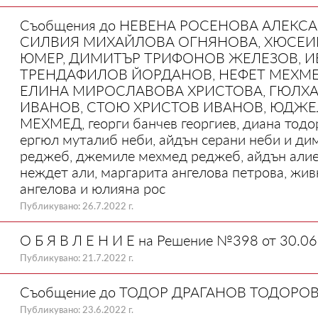
Съобщения до НЕВЕНА РОСЕНОВА АЛЕКСА
СИЛВИЯ МИХАЙЛОВА ОГНЯНОВА, ХЮСЕИ
ЮМЕР, ДИМИТЪР ТРИФОНОВ ЖЕЛЕЗОВ, И
ТРЕНДАФИЛОВ ЙОРДАНОВ, НЕФЕТ МЕХМЕ
ЕЛИНА МИРОСЛАВОВА ХРИСТОВА, ГЮЛХА
ИВАНОВ, СТОЮ ХРИСТОВ ИВАНОВ, ЮДЖЕ
МЕХМЕД, георги банчев георгиев, диана тодор
ергюл муталиб неби, айдън серани неби и д
реджеб, джемиле мехмед реджеб, айдън алиев
неждет али, маргарита ангелова петрова, жив
ангелова и юлияна рос
Публикувано: 26.7.2022 г.
О Б Я В Л Е Н И Е на Решение №398 от 30.06
Публикувано: 21.7.2022 г.
Съобщение до ТОДОР ДРАГАНОВ ТОДОРО
Публикувано: 23.6.2022 г.