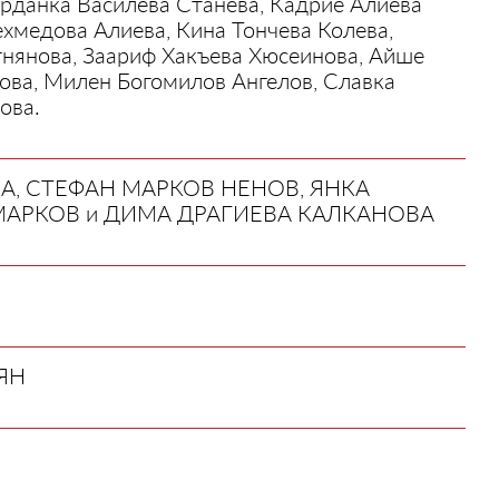
данка Василева Станева, Кадрие Алиева
хмедова Алиева, Кина Тончева Колева,
нянова, Заариф Хакъева Хюсеинова, Айше
ва, Милен Богомилов Ангелов, Славка
ова.
, СТЕФАН МАРКОВ НЕНОВ, ЯНКА
МАРКОВ и ДИМА ДРАГИЕВА КАЛКАНОВА
ЯН